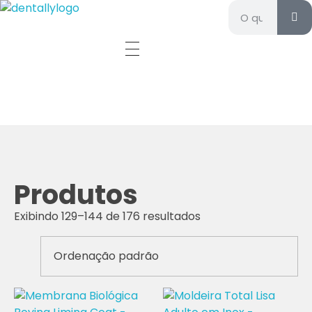
Dentally - Materiais e equipamentos odontológicos
Materiais e equipamentos odontológicos
Produtos
Exibindo 129–144 de 176 resultados