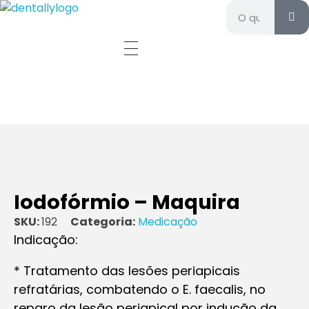
Dentally - Materiais e equipamentos odontológicos
Materiais e equipamentos odontológicos
Iodofórmio – Maquira
SKU:
192
Categoria:
Medicação
Indicação:
* Tratamento das lesões periapicais
refratárias, combatendo o E. faecalis, no
reparo da lesão periapical por indução da