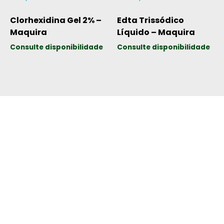
Clorhexidina Gel 2% –
Edta Trissódico
Maquira
Líquido – Maquira
Consulte disponibilidade
Consulte disponibilidade
Telefone:
(55) 3512-3865
Endereço:
Av. Borges de Medeiros, 716 – Sl. 01
CEP: