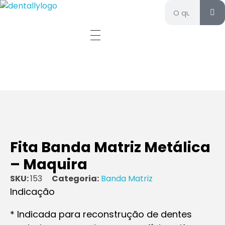
Dentally - Materiais e equipamentos odontológicos
Materiais e equipamentos odontológicos
Fita Banda Matriz Metálica
– Maquira
SKU:
153
Categoria:
Banda Matriz
Indicação
* Indicada para reconstrução de dentes